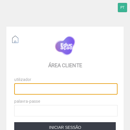
PT
ÁREA CLIENTE
utilizador
palavra-passe